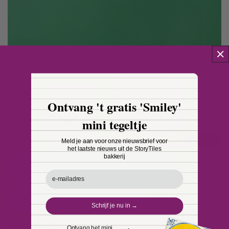
r
e
c
o
n
t
e
n
Ontvang 't gratis 'Smiley'
t
mini tegeltje
Meld je aan voor onze nieuwsbrief voor
het laatste nieuws uit de StoryTiles
bakkerij
Email
Schrijf je nu in →
Tegelhouders
Ontvang het mini