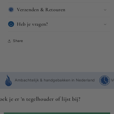
Verzenden & Retouren
Heb je vragen?
Share
I
n
k
Ambachtelijk & handgebakken in Nederland
V
l
a
p
oek je er 'n tegelhouder of lijst bij?
b
a