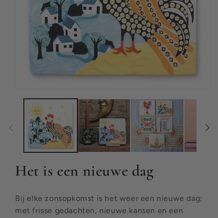
Media
1
openen
in
modaal
Het is een nieuwe dag
Bij elke zonsopkomst is het weer een nieuwe dag;
met frisse gedachten, nieuwe kansen en een