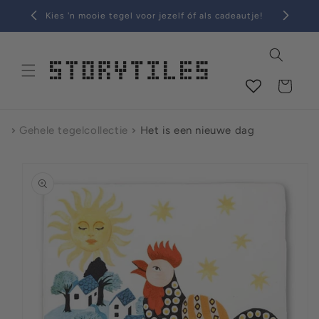
tent
Kies 'n mooie tegel voor jezelf óf als cadeautje!
Winkelwagen
Gehele tegelcollectie
Het is een nieuwe dag
 naar
nformatie