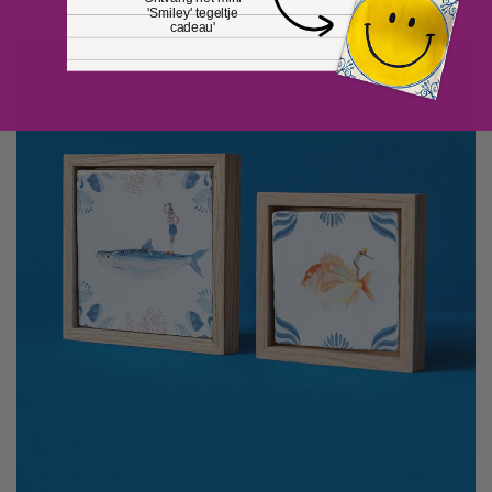
'Smiley' tegeltje
cadeau'