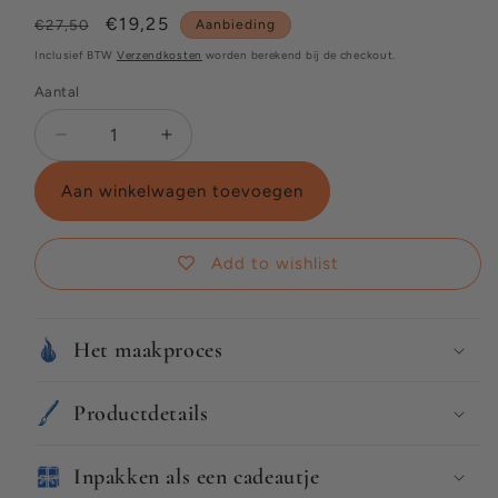
Normale
Aanbiedingsprijs
€19,25
€27,50
Aanbieding
prijs
Inclusief BTW
Verzendkosten
worden berekend bij de checkout.
Aantal
Aantal
Aantal
verlagen
verhogen
voor
voor
Aan winkelwagen toevoegen
Het
Het
is
is
een
een
Add to wishlist
nieuwe
nieuwe
dag
dag
Het maakproces
Productdetails
Inpakken als een cadeautje