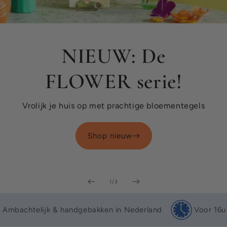
NIEUW: De
FLOWER serie!
Vrolijk je huis op met prachtige bloementegels
Shop nieuw
van
1
/
3
Ambachtelijk & handgebakken in Nederland
Voor 16u