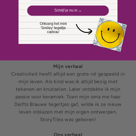
Schrijf je nu in →
Ontvang het mini
Over StoryTiles
'Smiley' tegeltje
cadeau'
Hi! Ik ben Marga, oprichter & ontwerper van
StoryTiles. En wij vertellen graag verhalen!
Mijn verhaal
Creativiteit heeft altijd een grote rol gespeeld in
mijn leven. Als kind was ik altijd bezig met
tekenen en knutselen. Later ontdekte ik mijn
passie voor keramiek. Toen mijn oma me haar
Delfts Blauwe tegeltjes gaf, wilde ik ze nieuw
leven inblazen met mijn eigen ontwerpen.
StoryTiles was geboren!
Ons verhaal