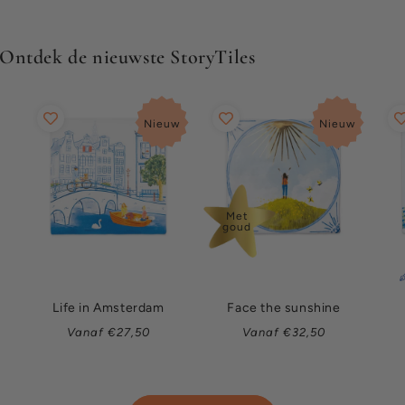
Ontdek de nieuwste StoryTiles
Nieuw
Nieuw
Met
goud
Life in Amsterdam
Face the sunshine
Normale
Normale
Vanaf €27,50
Vanaf €32,50
prijs
prijs