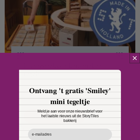
Handgebakken keramieken
tegels
Ontvang 't gratis 'Smiley'
Elke tegel vertelt een eigen
miniatuurverhaal door het ontwerp.
mini tegeltje
Meld je aan voor onze nieuwsbrief voor
Over ons product
het laatste nieuws uit de StoryTiles
bakkerij
Email