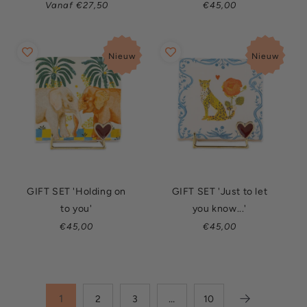
Normale
Normale
Vanaf €27,50
€45,00
prijs
prijs
Nieuw
Nieuw
GIFT SET 'Holding on
GIFT SET 'Just to let
to you'
you know...'
Normale
Normale
€45,00
€45,00
prijs
prijs
1
…
2
3
10