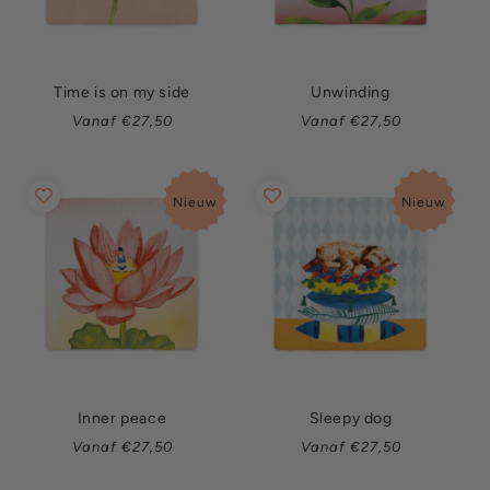
Time is on my side
Unwinding
Normale
Normale
Vanaf €27,50
Vanaf €27,50
prijs
prijs
Nieuw
Nieuw
Inner peace
Sleepy dog
Normale
Normale
Vanaf €27,50
Vanaf €27,50
prijs
prijs