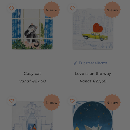
Nieuw
Nieuw
Te personaliseren
Cosy cat
Love is on the way
Normale
Normale
Vanaf €27,50
Vanaf €27,50
prijs
prijs
Nieuw
Nieuw