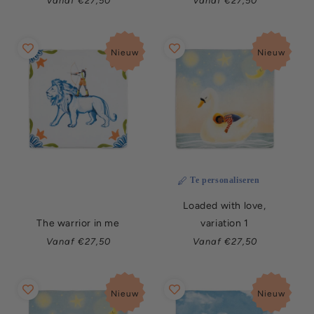
Vanaf €27,50
Vanaf €27,50
prijs
prijs
Nieuw
Nieuw
Te personaliseren
Loaded with love,
The warrior in me
variation 1
Normale
Normale
Vanaf €27,50
Vanaf €27,50
prijs
prijs
Nieuw
Nieuw