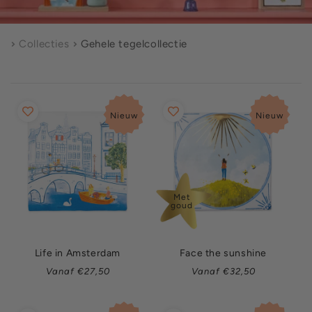
Collecties
Gehele tegelcollectie
Nieuw
Nieuw
Met
goud
Life in Amsterdam
Face the sunshine
Normale
Normale
Vanaf €27,50
Vanaf €32,50
prijs
prijs