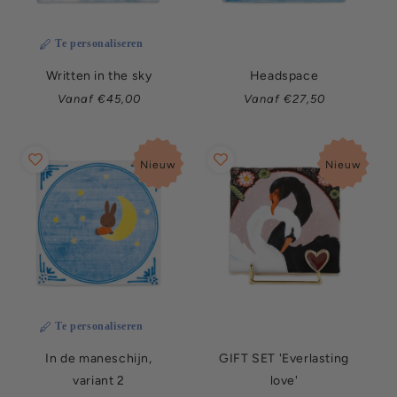
Te personaliseren
Written in the sky
Headspace
Normale
Normale
Vanaf €45,00
Vanaf €27,50
prijs
prijs
Nieuw
Nieuw
Te personaliseren
In de maneschijn,
GIFT SET 'Everlasting
variant 2
love'