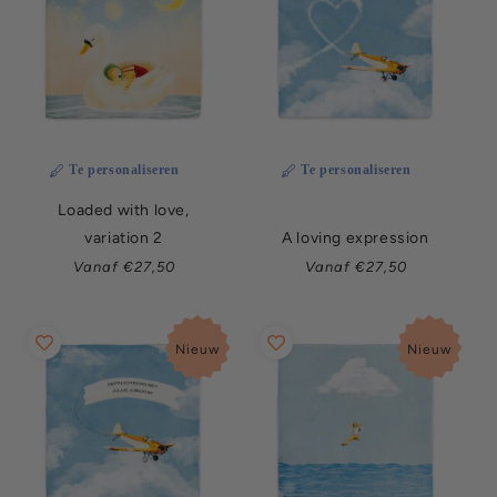
Te personaliseren
Te personaliseren
Loaded with love,
variation 2
A loving expression
Normale
Normale
Vanaf €27,50
Vanaf €27,50
prijs
prijs
Nieuw
Nieuw