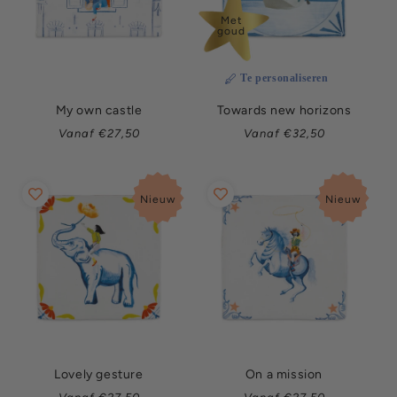
Met
goud
Te personaliseren
My own castle
Towards new horizons
Normale
Normale
Vanaf €27,50
Vanaf €32,50
prijs
prijs
Nieuw
Nieuw
Lovely gesture
On a mission
Normale
Normale