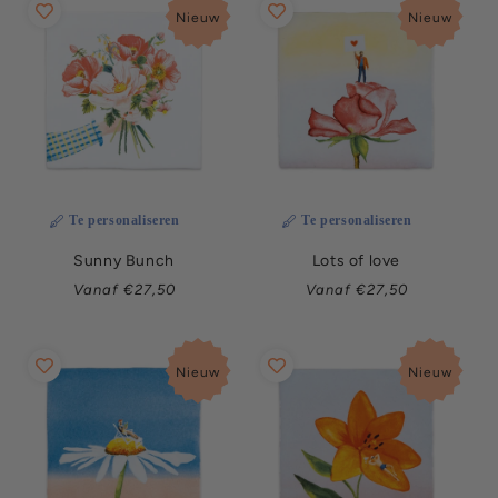
Nieuw
Nieuw
Te personaliseren
Te personaliseren
Sunny Bunch
Lots of love
Normale
Normale
Vanaf €27,50
Vanaf €27,50
prijs
prijs
Nieuw
Nieuw