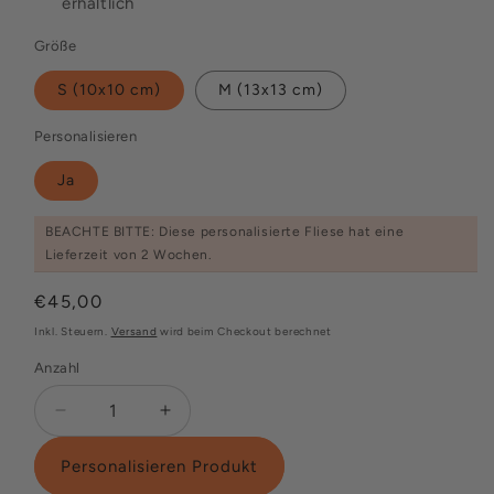
erhältlich
Größe
S (10x10 cm)
M (13x13 cm)
Personalisieren
Ja
BEACHTE BITTE: Diese personalisierte Fliese hat eine
Lieferzeit von 2 Wochen.
Normaler
€45,00
Preis
Inkl. Steuern.
Versand
wird beim Checkout berechnet
Anzahl
Verringere
Erhöhe
die
die
Menge
Menge
Personalisieren Produkt
für
für