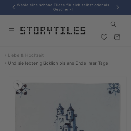
alt
Wähle eine schöne Fliese für sich selbst oder als
Geschenk!
Warenkorb
Liebe & Hochzeit
Und sie lebten glücklich bis ans Ende ihrer Tage
ormationen