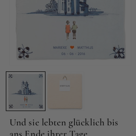
Medien
1
in
Modal
öffnen
Und sie lebten glücklich bis
ans Ende ihrer Tage