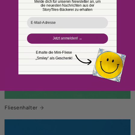
Melde dich für unseren Newsletter an, um
a
die neuesten Nachrichten aus der
StoryTiles-Bäckerei zu erhalten
l
Email
t
Jetzt anmelden! →
Erhalte die Mini-Fliese
„Smiley“ als Geschenk!
Fliesenhalter