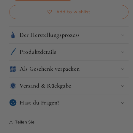
Und
Und
sie
sie
Add to wishlist
lebten
lebten
glücklich
glücklich
bis
bis
Der Herstellungsprozess
ans
ans
Ende
Ende
ihrer
ihrer
Produktdetails
Tage
Tage
Als Geschenk verpacken
Versand & Rückgabe
Hast du Fragen?
Teilen Sie