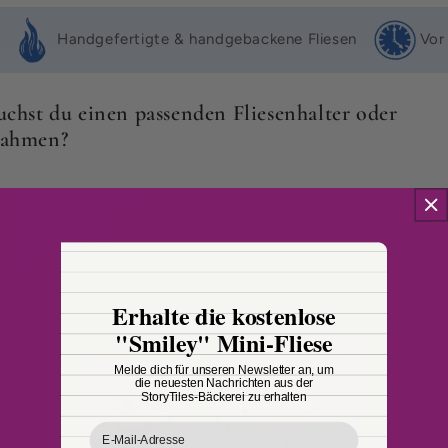
a
Handgefertigte & handgebackene Fliesen
Vor
p
p
b
uchst du einen passenden Fliesenhalter oder
a
ahmen?
r
e
r
I
n
h
a
Erhalte die kostenlose
l
"Smiley" Mini-Fliese
t
Melde dich für unseren Newsletter an, um
die neuesten Nachrichten aus der
StoryTiles-Bäckerei zu erhalten
Email