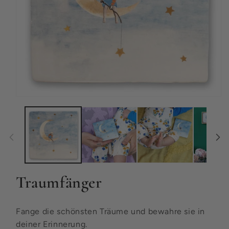
Medien
1
in
Modal
öffnen
Traumfänger
Fange die schönsten Träume und bewahre sie in
deiner Erinnerung.