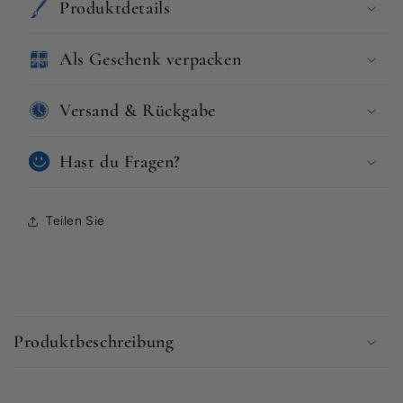
Produktdetails
Als Geschenk verpacken
Versand & Rückgabe
Hast du Fragen?
Teilen Sie
E
i
Produktbeschreibung
n
k
l