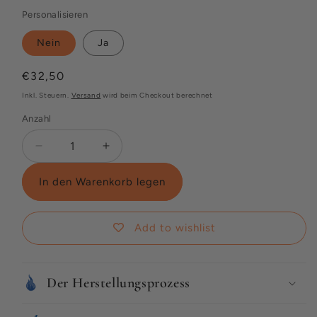
Personalisieren
Nein
Ja
Normaler
€32,50
Preis
Inkl. Steuern.
Versand
wird beim Checkout berechnet
Anzahl
Verringere
Erhöhe
die
die
Menge
Menge
In den Warenkorb legen
für
für
Traumfänger
Traumfänger
Add to wishlist
Der Herstellungsprozess