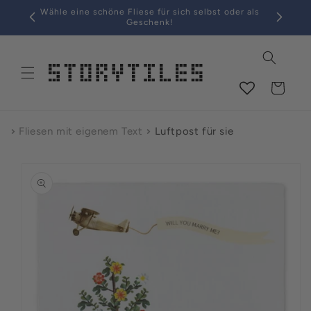
alt
Wähle eine schöne Fliese für sich selbst oder als
Geschenk!
Warenkorb
Fliesen mit eigenem Text
Luftpost für sie
ormationen