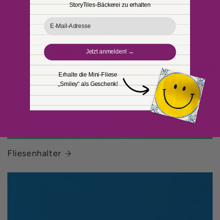
l
StoryTiles-Bäckerei zu erhalten
t
Email
Jetzt anmelden! →
Erhalte die Mini-Fliese
„Smiley“ als Geschenk!
Fliesenhalter