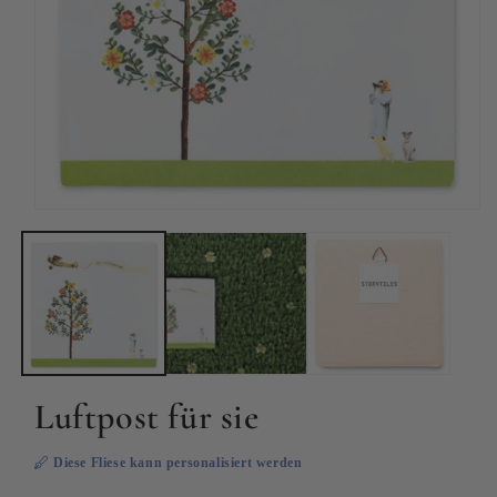
Medien
1
in
Modal
öffnen
Luftpost für sie
Diese Fliese kann personalisiert werden