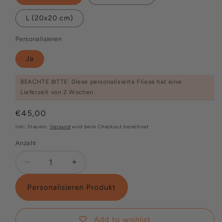
L (20x20 cm)
Personalisieren
Ja
BEACHTE BITTE: Diese personalisierte Fliese hat eine
Lieferzeit von 2 Wochen.
Normaler
€45,00
Preis
Inkl. Steuern.
Versand
wird beim Checkout berechnet
Anzahl
Verringere
Erhöhe
die
die
Menge
Menge
Personalisieren Produkt
für
für
Luftpost
Luftpost
für
für
Add to wishlist