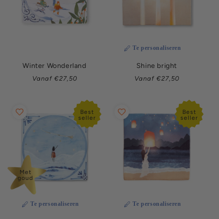
Te personaliseren
Winter Wonderland
Shine bright
Normale
Normale
Vanaf €27,50
Vanaf €27,50
prijs
prijs
Best
Best
seller
seller
Met
goud
Te personaliseren
Te personaliseren