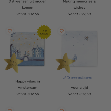
Dat wensen uit mogen
Making memories &
komen
wishes
Normale
Normale
Vanaf €32,50
Vanaf €27,50
prijs
prijs
Best
seller
Met
Met
goud
goud
Te personaliseren
Happy vibes in
Amsterdam
Voor altijd
Normale
Normale
Vanaf €32,50
Vanaf €32,50
prijs
prijs