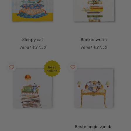
Sleepy cat
Boekenwurm
Normale
Normale
Vanaf €27,50
Vanaf €27,50
prijs
prijs
Best
seller
Beste begin van de