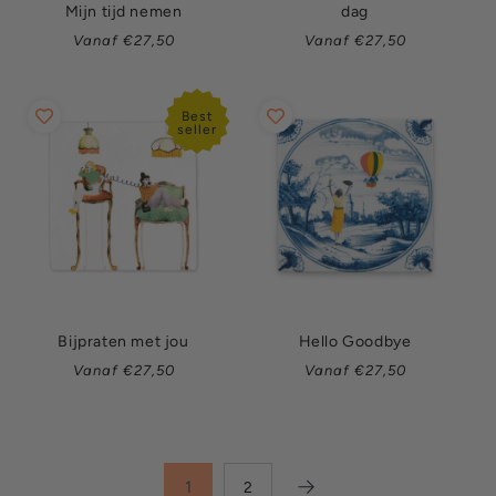
Mijn tijd nemen
dag
Normale
Normale
Vanaf €27,50
Vanaf €27,50
prijs
prijs
Best
seller
Bijpraten met jou
Hello Goodbye
Normale
Normale
Vanaf €27,50
Vanaf €27,50
prijs
prijs
1
2