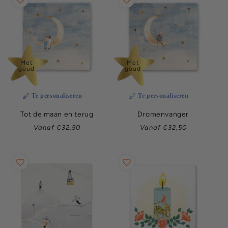
Met
Met
goud
goud
Te personaliseren
Te personaliseren
Tot de maan en terug
Dromenvanger
Normale
Normale
Vanaf €32,50
Vanaf €32,50
prijs
prijs