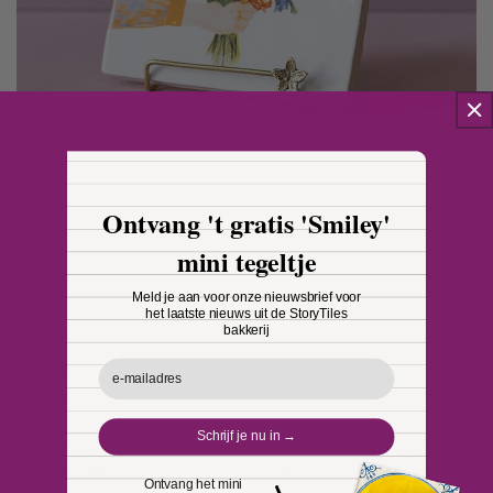
Ontvang 't gratis 'Smiley'
Alle accessoires
mini tegeltje
Meld je aan voor onze nieuwsbrief voor
het laatste nieuws uit de StoryTiles
bakkerij
Originele kerstcadeaus waar je écht mee
Email
scoort
Schrijf je nu in →
Ben je op zoek naar een origineel kerstcadeau dat nét
even anders is? Iets wat blijvend is, niet in een la
Ontvang het mini