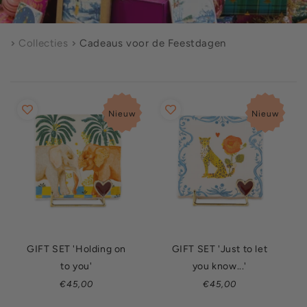
Collecties
Cadeaus voor de Feestdagen
Nieuw
Nieuw
GIFT SET 'Holding on
GIFT SET 'Just to let
to you'
you know...'
Normale
Normale
€45,00
€45,00
prijs
prijs