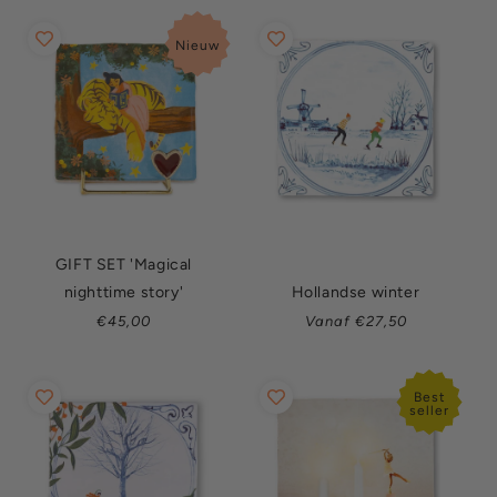
Nieuw
GIFT SET 'Magical
nighttime story'
Hollandse winter
Normale
Normale
€45,00
Vanaf €27,50
prijs
prijs
Best
seller