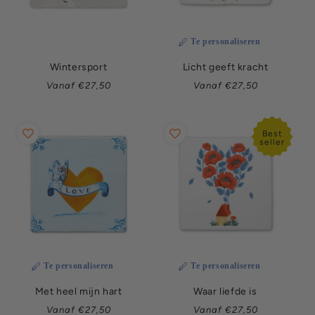
Te personaliseren
Wintersport
Licht geeft kracht
Normale
Normale
Vanaf €27,50
Vanaf €27,50
prijs
prijs
Best
seller
Te personaliseren
Te personaliseren
Met heel mijn hart
Waar liefde is
Normale
Normale
Vanaf €27,50
Vanaf €27,50