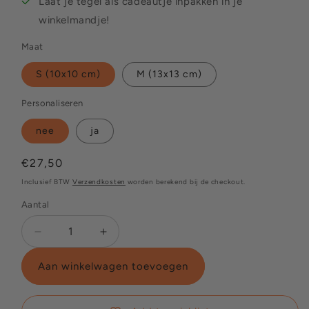
Laat je tegel als cadeautje inpakken in je
winkelmandje!
Maat
S (10x10 cm)
M (13x13 cm)
Personaliseren
nee
ja
Normale
€27,50
prijs
Inclusief BTW
Verzendkosten
worden berekend bij de checkout.
Aantal
Aantal
Aantal
verlagen
verhogen
voor
voor
Aan winkelwagen toevoegen
Met
Met
heel
heel