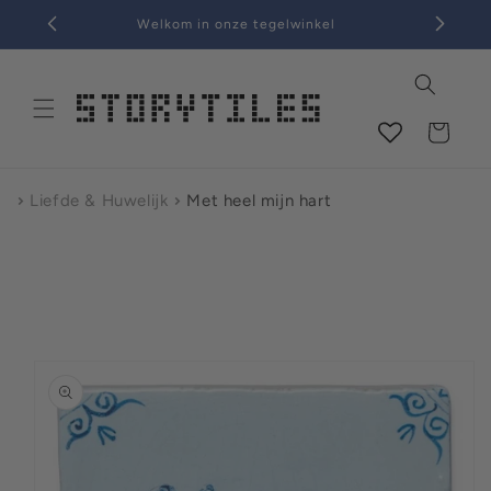
tent
Welkom in onze tegelwinkel
Kies 'n
Winkelwagen
Liefde & Huwelijk
Met heel mijn hart
 naar
nformatie