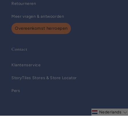
Retourneren
Meer vragen & antwoorden
Overeenkomst herroepen
Contact
Klantenservice
StoryTiles Stores & Store Locator
Pers
Nederlands
Privacybeleid
© 2026,
storytiles.com
Powered by Shopify
Algemene voorwaarden
Wettelijke kennisgeving
Verzendbeleid