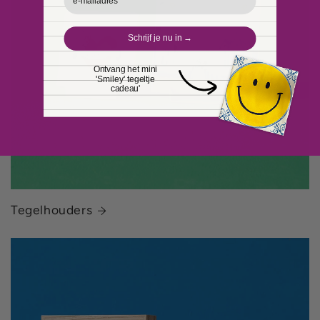
Schrijf je nu in →
Ontvang het mini
'Smiley' tegeltje
cadeau'
Tegelhouders