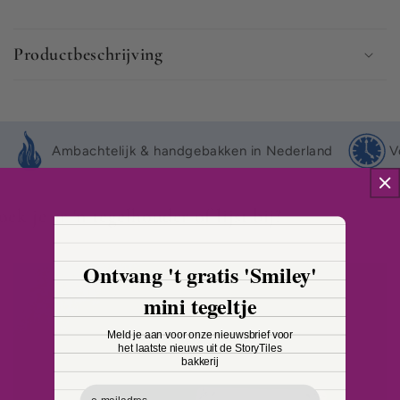
I
n
Productbeschrijving
k
l
a
p
Ambachtelijk & handgebakken in Nederland
V
b
a
r
oek je er 'n tegelhouder of lijst bij?
e
c
Ontvang 't gratis 'Smiley'
o
n
mini tegeltje
t
Meld je aan voor onze nieuwsbrief voor
e
het laatste nieuws uit de StoryTiles
n
bakkerij
t
Email