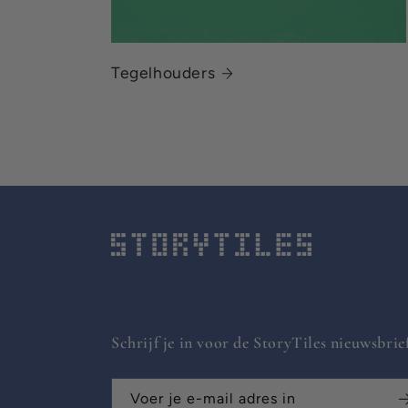
n
t
Tegelhouders
Schrijf je in voor de StoryTiles nieuwsbrie
Voer je e-mail adres in