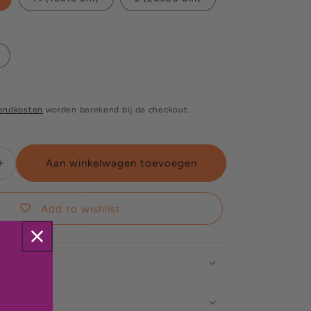
endkosten
worden berekend bij de checkout.
Aan winkelwagen toevoegen
Aantal
verhogen
voor
Add to wishlist
Aquarius
proces
tails