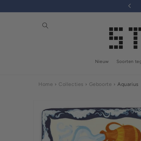
tent
Nieuw
Soorten te
Home
Collecties
Geboorte
Aquarius
Ga direct naar
productinformatie