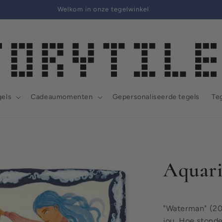
Welkom in onze tegelwinkel
gels
Cadeaumomenten
Gepersonaliseerde tegels
Teg
Aquari
"Waterman" (20
jou. Hoe stonde