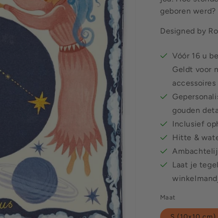
geboren werd?
Designed by R
Vóór 16 u b
Geldt voor 
accessoires
Gepersonalis
gouden deta
Inclusief o
Hitte & wat
Ambachtelij
Laat je tege
winkelmand
Maat
S (10x10 cm)