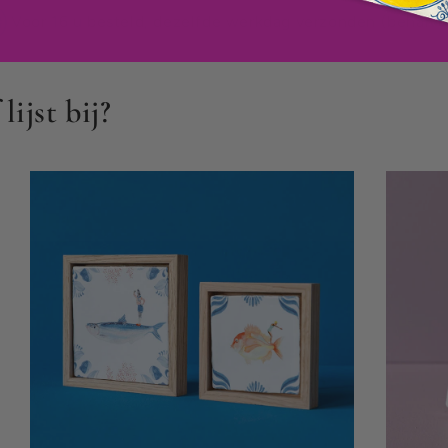
Voor 16 u besteld, dezelfde werkdag verzonden (behalve
lijst bij?