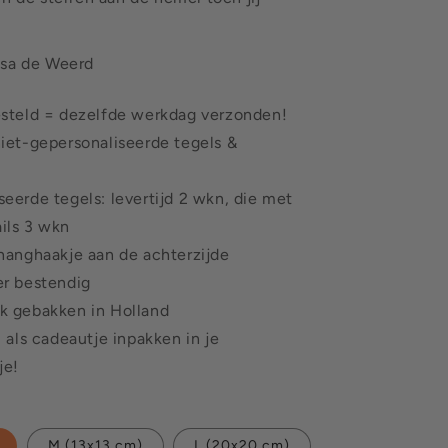
osa de Weerd
esteld = dezelfde werkdag verzonden!
niet-gepersonaliseerde tegels &
eerde tegels: levertijd 2 wkn, die met
ils 3 wkn
phanghaakje aan de achterzijde
er bestendig
k gebakken in Holland
l als cadeautje inpakken in je
je!
M (13x13 cm)
L (20x20 cm)