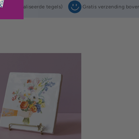
 gepersonaliseerde tegels)
Gratis verzending bove