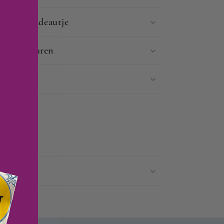
als een cadeautje
n & Retouren
agen?