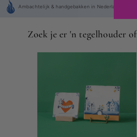
Ambachtelijk & handgebakken in Nederland
a
p
b
Zoek je er 'n tegelhouder of 
a
r
e
c
o
n
t
e