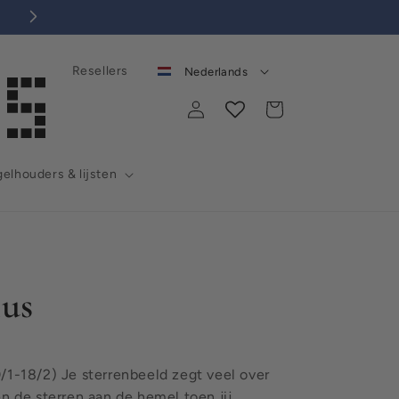
Kies 'n mooie tegel voor jezelf óf als cadeautje!
Resellers
Nederlands
Inloggen
Winkelwagen
elhouders & lijsten
us
/1-18/2) Je sterrenbeeld zegt veel over
n de sterren aan de hemel toen jij